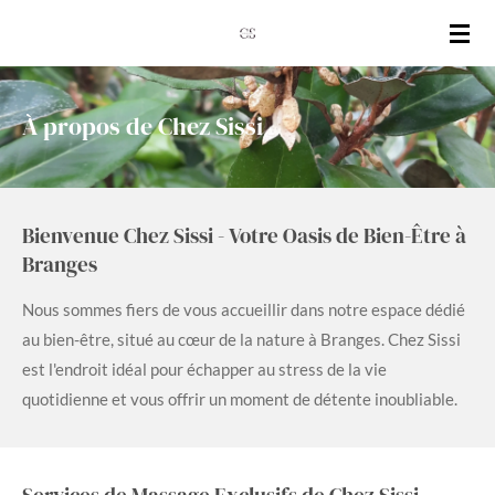
Passer
au
contenu
principal
À propos de Chez Sissi
Bienvenue Chez Sissi - Votre Oasis de Bien-Être à
Branges
Nous sommes fiers de vous accueillir dans notre espace dédié
au bien-être, situé au cœur de la nature à Branges. Chez Sissi
est l'endroit idéal pour échapper au stress de la vie
quotidienne et vous offrir un moment de détente inoubliable.